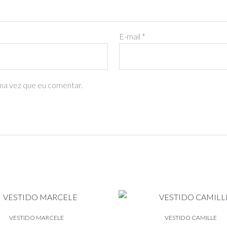
E-mail
*
ma vez que eu comentar.
Este
E
produto
p
VESTIDO MARCELE
VESTIDO CAMILLE
tem
t