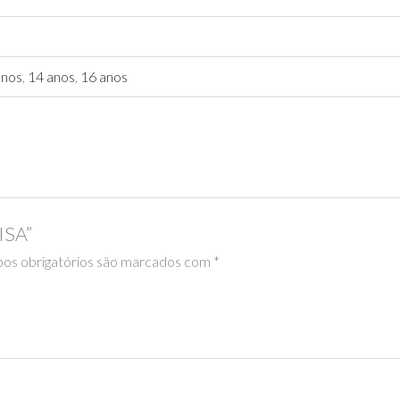
anos
,
14 anos
,
16 anos
ISA”
os obrigatórios são marcados com
*