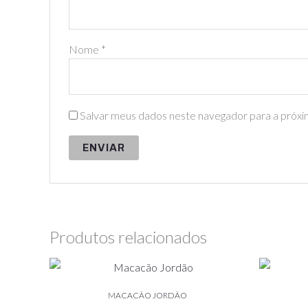
Nome
*
Salvar meus dados neste navegador para a próxi
Produtos relacionados
Este
produto
MACACÃO JORDÃO
tem