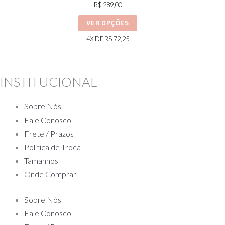
R$
289,00
várias
variantes.
As
4X DE
R$
72,25
opções
podem
ser
INSTITUCIONAL
escolhidas
na
Sobre Nós
página
Fale Conosco
do
Frete / Prazos
produto
Política de Troca
Tamanhos
Onde Comprar
Sobre Nós
Fale Conosco