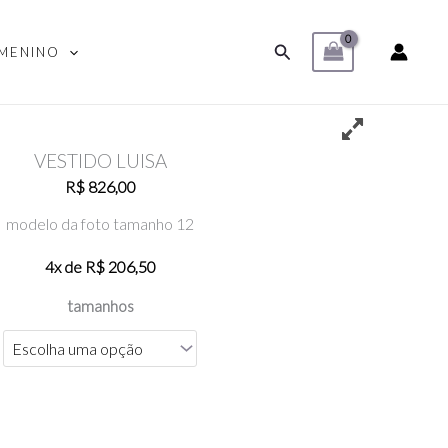
Pesquisar
MENINO
VESTIDO
LUISA
VESTIDO LUISA
quantidade
R$
826,00
modelo da foto tamanho 12
4x de
R$
206,50
tamanhos